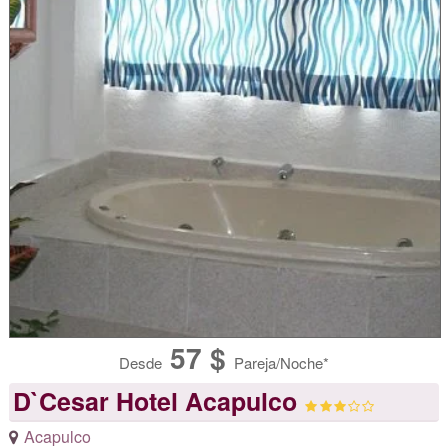
57 $
Desde
Pareja/Noche*
D`Cesar Hotel Acapulco
Acapulco