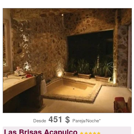
451 $
Desde
Pareja/Noche*
Las Brisas Acapulco