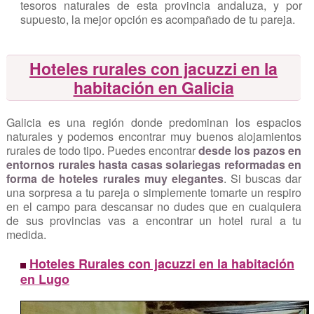
tesoros naturales de esta provincia andaluza, y por
supuesto, la mejor opción es acompañado de tu pareja.
Hoteles rurales con jacuzzi en la
habitación en Galicia
Galicia es una región donde predominan los espacios
naturales y podemos encontrar muy buenos alojamientos
rurales de todo tipo. Puedes encontrar
desde los pazos en
entornos rurales hasta casas solariegas reformadas en
forma de hoteles rurales muy elegantes
. Si buscas dar
una sorpresa a tu pareja o simplemente tomarte un respiro
en el campo para descansar no dudes que en cualquiera
de sus provincias vas a encontrar un hotel rural a tu
medida.
Hoteles Rurales con jacuzzi en la habitación
en Lugo