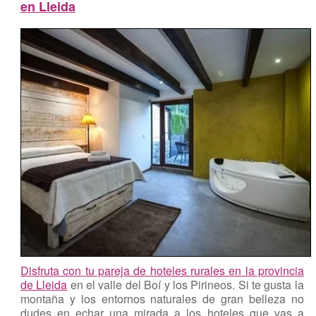
en Lleida
Disfruta con tu pareja de hoteles rurales en la provincia
de Lleida
en el valle del Boí y los Pirineos. Si te gusta la
montaña y los entornos naturales de gran belleza no
dudes en echar una mirada a los hoteles que vas a