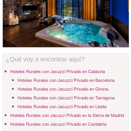
¿Qué voy a encontrar aquí?
Hoteles Rurales con Jacuzzi Privado en Cataluña
Hoteles Rurales con Jacuzzi Privado en Barcelona
Hoteles Rurales con Jacuzzi Privado en Girona
Hoteles Rurales con Jacuzzi Privado en Tarragona
Hoteles Rurales con Jacuzzi Privado en Lleida
Hoteles Rurales con Jacuzzi Privado en la Sierra de Madrid
Hoteles Rurales con Jacuzzi Privado en Cantabria