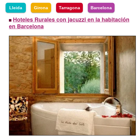
Lleida
Girona
Tarragona
Barcelona
Hoteles Rurales con jacuzzi en la habitación
en Barcelona