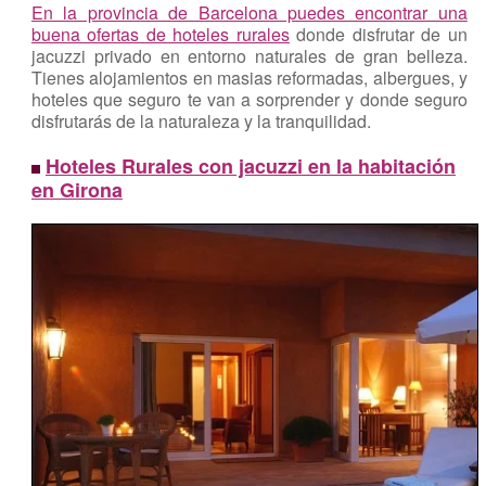
En la provincia de Barcelona puedes encontrar una
buena ofertas de hoteles rurales
donde disfrutar de un
jacuzzi privado en entorno naturales de gran belleza.
Tienes alojamientos en masias reformadas, albergues, y
hoteles que seguro te van a sorprender y donde seguro
disfrutarás de la naturaleza y la tranquilidad.
Hoteles Rurales con jacuzzi en la habitación
en Girona