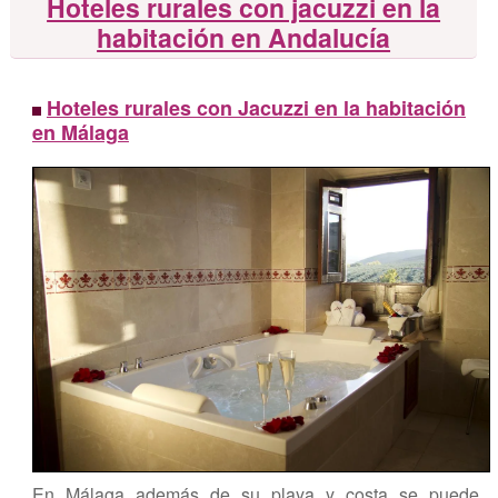
Hoteles rurales con jacuzzi en la
habitación en Andalucía
Hoteles rurales con Jacuzzi en la habitación
en Málaga
En Málaga además de su playa y costa se puede