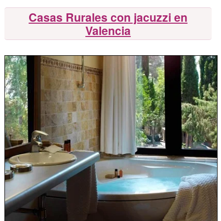
Casas Rurales con jacuzzi en
Valencia