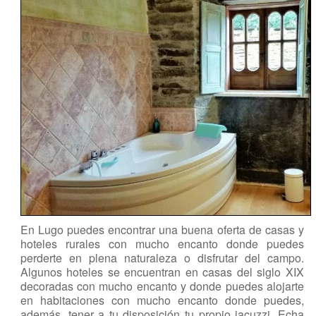
En Lugo puedes encontrar una buena oferta de casas y
hoteles rurales con mucho encanto donde puedes
perderte en plena naturaleza o disfrutar del campo.
Algunos hoteles se encuentran en casas del siglo XIX
decoradas con mucho encanto y donde puedes alojarte
en habitaciones con mucho encanto donde puedes,
además, tener a tu disposición tu propio jacuzzi. Echa