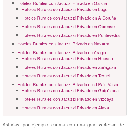
Hoteles Rurales con Jacuzzi Privado en Galicia
Hoteles Rurales con Jacuzzi Privado en Lugo
Hoteles Rurales con Jacuzzi Privado en A Coruña
Hoteles Rurales con Jacuzzi Privado en Ourense
Hoteles Rurales con Jacuzzi Privado en Pontevedra
Hoteles Rurales con Jacuzzi Privado en Navarra
Hoteles Rurales con Jacuzzi Privado en Aragon
Hoteles Rurales con Jacuzzi Privado en Huesca
Hoteles Rurales con Jacuzzi Privado en Zaragoza
Hoteles Rurales con Jacuzzi Privado en Teruel
Hoteles Rurales con Jacuzzi Privado en el Pais Vasco
Hoteles Rurales con Jacuzzi Privado en Guipúzcoa
Hoteles Rurales con Jacuzzi Privado en Vizcaya
Hoteles Rurales con Jacuzzi Privado en Álava
Asturias, por ejemplo, cuenta con una gran variedad de