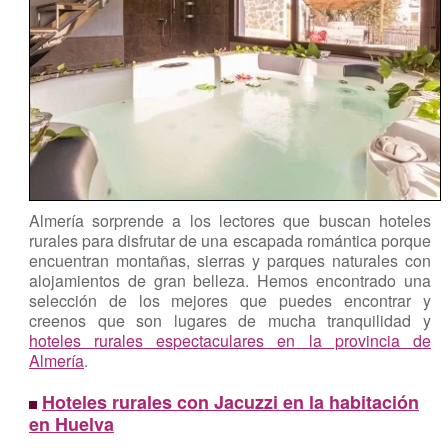
Almería sorprende a los lectores que buscan hoteles
rurales para disfrutar de una escapada romántica porque
encuentran montañas, sierras y parques naturales con
alojamientos de gran belleza. Hemos encontrado una
selección de los mejores que puedes encontrar y
creenos que son lugares de mucha tranquilidad y
hoteles rurales espectaculares en la provincia de
Almería
.
Hoteles rurales con Jacuzzi en la habitación
en Huelva