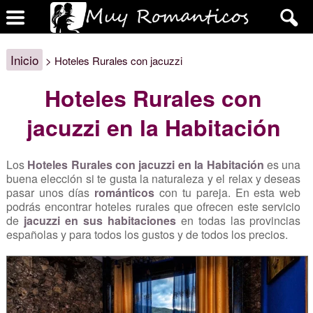
Inicio
> Hoteles Rurales con jacuzzi
Hoteles Rurales con
jacuzzi en la Habitación
Los
Hoteles Rurales con jacuzzi en la Habitación
es una
buena elección si te gusta la naturaleza y el relax y deseas
pasar unos días
románticos
con tu pareja. En esta web
podrás encontrar hoteles rurales que ofrecen este servicio
de
jacuzzi en sus habitaciones
en todas las provincias
españolas y para todos los gustos y de todos los precios.