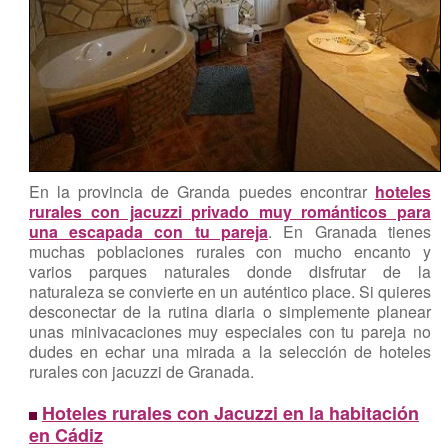
En la provincia de Granda puedes encontrar
hoteles
rurales con jacuzzi privado muy románticos para
una escapada con tu pareja
. En Granada tienes
muchas poblaciones rurales con mucho encanto y
varios parques naturales donde disfrutar de la
naturaleza se convierte en un auténtico place. Si quieres
desconectar de la rutina diaria o simplemente planear
unas minivacaciones muy especiales con tu pareja no
dudes en echar una mirada a la selección de hoteles
rurales con jacuzzi de Granada.
Hoteles rurales con Jacuzzi en la habitación
en Cádiz