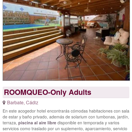
ROOMQUEO-Only Adults
Barbate
,
Cádiz
En este acogedor hotel encontrarás cómodas habitaciones con sala
de estar y baño privado, además de solarium con tumbonas, jardín,
terraza,
piscina al aire libre
disponible en temporada y varios
servicios como traslado por un suplemento, aparcamiento, servicio