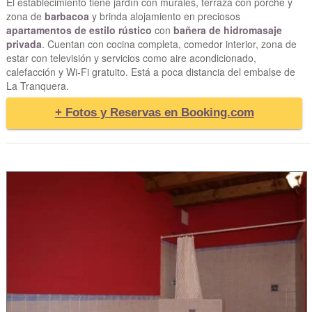
El establecimiento tiene jardín con murales, terraza con porche y
zona de
barbacoa
y brinda alojamiento en preciosos
apartamentos de estilo rústico
con
bañera de hidromasaje
privada
. Cuentan con cocina completa, comedor interior, zona de
estar con televisión y servicios como aire acondicionado,
calefacción y Wi-Fi gratuito. Está a poca distancia del embalse de
La Tranquera.
+ Fotos y Reservas en Booking.com