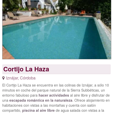
Cortijo La Haza
Iznájar
,
Córdoba
El Cortijo La Haza se encuentra en las colinas de Iznájar, a sólo 10
minutos en coche del parque natural de la Sierra Subbéticas, un
entorno fabuloso para
hacer actividades
al aire libre y disfrutar de
una
escapada romántica en la naturaleza
. Ofrece alojamiento en
habitaciones con vistas a las montañas y cuenta con salón
compartido,
piscina al aire libre
de agua salada con vistas a la