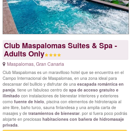
Club Maspalomas Suites & Spa -
Adults Only
Maspalomas
,
Gran Canaria
Club Maspalomas es un maravilloso hotel que se encuentra en el
Campo Internacional de Maspalomas, en una zona ideal para
descansar del bullicio y disfrutar de una
escapada romántica en
pareja
. tiene un fabuloso centro de
spa de acceso gratuito e
ilimitado
con instalaciones de bienestar interiores y exteriores
como
fuente de hielo
, piscina con elementos de hidroterapia al
aire libre, baño turco, sauna finlandesa y una amplia carta de
masajes y de
tratamientos de bienestar
. por si fuera poco podrás
alojarte en preciosas
habitaciones con bañera de hidromasaje
privada
.