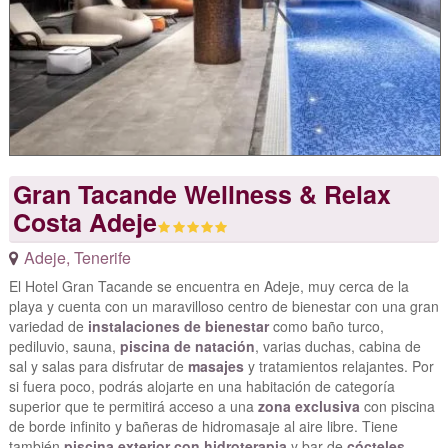
Gran Tacande Wellness & Relax
Costa Adeje
Adeje
,
Tenerife
El Hotel Gran Tacande se encuentra en Adeje, muy cerca de la
playa y cuenta con un maravilloso centro de bienestar con una gran
variedad de
instalaciones de bienestar
como baño turco,
pediluvio, sauna,
piscina de natación
, varias duchas, cabina de
sal y salas para disfrutar de
masajes
y tratamientos relajantes. Por
si fuera poco, podrás alojarte en una habitación de categoría
superior que te permitirá acceso a una
zona exclusiva
con piscina
de borde infinito y bañeras de hidromasaje al aire libre. Tiene
también
piscina exterior con hidroterapia
y bar de
cócteles
.