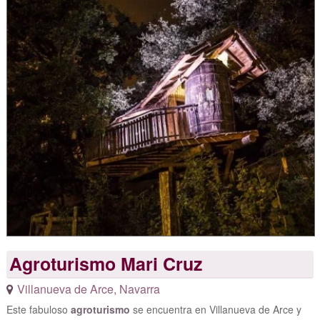
Agroturismo Mari Cruz
Villanueva de Arce
,
Navarra
Este fabuloso
agroturismo
se encuentra en Villanueva de Arce y