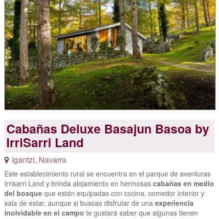
Cabañas Deluxe Basajun Basoa by
IrriSarri Land
Igantzi
,
Navarra
Este establecimiento rural se encuentra en el parque de aventuras
Irrisarri Land y brinda alojamiento en hermosas
cabañas en medio
del bosque
que están equipadas con cocina, comedor interior y
sala de estar, aunque si buscas disfrutar de una
experiencia
inolvidable en el campo
te gustará saber que algunas tienen