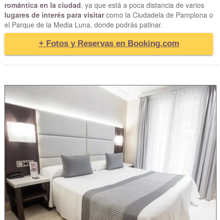
romántica en la ciudad
, ya que está a poca distancia de varios
lugares de interés para visitar
como la Ciudadela de Pamplona o
el Parque de la Media Luna, donde podrás patinar.
+ Fotos y Reservas en Booking.com