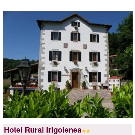
Hotel Rural Irigoienea