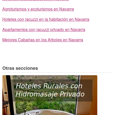
Agroturismos y ecoturismos en Navarra
Hoteles con jacuzzi en la habitación en Navarra
Apartamentos con jacuzzi privado en Navarra
Mejores Cabañas en los Arboles en Navarra
Otras secciones