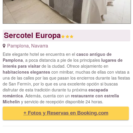
Sercotel Europa
Pamplona
,
Navarra
Este elegante hotel se encuentra en el
casco antiguo de
Pamplona
, a poca distancia a pie de los principales
lugares de
interés para visitar
de la ciudad. Ofrece alojamiento en
habitaciones elegantes
con minibar, muchas de ellas con vistas a
una de las calles por las que pasan los encierros durante las fiestas
de San Fermín, por lo que es una excelente opción si buscas
disfrutar de esta tradición durante tu próxima
escapada
romántica
. Además, cuenta con un
restaurante con estrella
Michelín
y servicio de recepción disponible 24 horas.
+ Fotos y Reservas en Booking.com