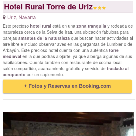
Hotel Rural Torre de Uriz
Uriz
,
Navarra
Este precioso
hotel rural
está en una
zona tranquila
y rodeada de
naturaleza cerca de la Selva de Irati, una ubicación fabulosa para
parejas
amantes de la naturaleza
que buscan hacer actividades al
aire libre e incluso observar aves en las gargantas de Lumbier o de
Arbayún. Este precioso hotel cuenta con una auténtica
torre
medieval
en la que podrás alojarte, ya que alberga algunas de sus
habitaciones. Cuenta también con restaurante de cocina local,
salón compartido, aparcamiento gratuito y servicio de
traslado al
aeropuerto
por un suplemento.
+ Fotos y Reservas en Booking.com