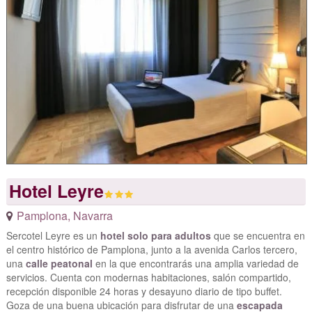
Hotel Leyre
Pamplona
,
Navarra
Sercotel Leyre es un
hotel solo para adultos
que se encuentra en
el centro histórico de Pamplona, junto a la avenida Carlos tercero,
una
calle peatonal
en la que encontrarás una amplia variedad de
servicios. Cuenta con modernas habitaciones, salón compartido,
recepción disponible 24 horas y desayuno diario de tipo buffet.
Goza de una buena ubicación para disfrutar de una
escapada